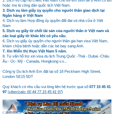
2. Dịch vụ cấp hộ chiếu Việt Nam cho trẻ em sinh đẻ ở Anh có Bố
hoặc mẹ là công dân quốc tịch Việt Nam.
3. Dịch vụ làm giấy ủy quyền cho người thân giao dịch tại
Ngân hàng ở Việt Nam
4. Dịch vụ làm Hợp đồng ủy quyền đất đai và nhà cửa ở Việt
Nam
5. Dịch vụ giấy từ chối tài sản của người thân ở Việt nam và
các loại giấy tờ khác khi có yêu cầu.
6. Dịch vụ giấy ủy quyền cho người thân gia hạn visa Việt Nam,
khám chữa bệnh hoặc dẫn các bé bay sang Anh.
7. Xin Miễn thị thực Việt Nam 5 năm.
8. Tư vấn hỗ trợ xin visa du lịch Trung Quốc -Thái - Dubai -Châu
Âu - Úc- Mỹ - Canada, Hongkong v.v...
Công ty Du lịch Anh Em đặt tại số 18 Peckham High Street,
London SE15 5DT
Quý khách có nhu cầu vui lòng liên hệ trước qua số
077 15 45 41
97
(
viber/zalo: 00 44 77 15 45 41 97
)