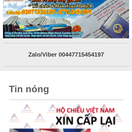
Zalo/Viber 00447715454197
Tin nóng