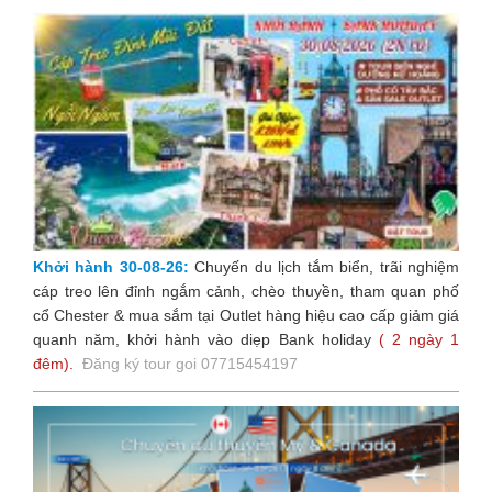
Khởi hành 30-08-26:
Chuyến du lịch tắm biển, trãi nghiệm
cáp treo lên đỉnh ngắm cảnh, chèo thuyền, tham quan phố
cổ Chester & mua sắm tại Outlet hàng hiệu cao cấp giảm giá
quanh năm, khởi hành vào diẹp Bank holiday
( 2 ngày 1
đêm).
Đăng ký tour goi 07715454197