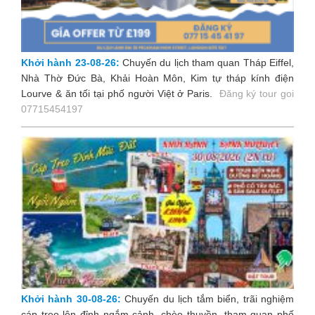
Khởi hành 23-08-26:
Chuyến du lịch tham quan Tháp Eiffel,
Nhà Thờ Đức Bà, Khải Hoàn Môn, Kim tự tháp kính điện
Lourve & ăn tối tại phố người Việt ở Paris
.
Đăng ký tour goi
07715454197
Khởi hành 30-08-26:
Chuyến du lịch tắm biển, trãi nghiệm
cáp treo lên đỉnh ngắm cảnh, chèo thuyền, tham quan phố