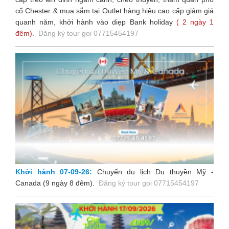
cổ Chester & mua sắm tại Outlet hàng hiệu cao cấp giảm giá
quanh năm, khởi hành vào diẹp Bank holiday
( 2 ngày 1
đêm).
Đăng ký tour goi 07715454197
Khởi hành 07-09-26:
Chuyến du lịch Du thuyền Mỹ -
Canada (9 ngày 8 đêm).
Đăng ký tour goi 07715454197