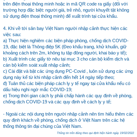
trên điện thoại thông minh hoặc in mã QR code ra giấy (đối với
trường hợp đặc biệt: người già, trẻ nhỏ, người khuyết tật không
sử dụng điện thoại thông minh) để xuất trình tại cửa khẩu.
4. Khi về tới sân bay Việt Nam người nhập cảnh thực hiện các
việc sau:
a) Thực hiện nghiêm các biện pháp phòng, chống dịch COVID-
19, đặc biệt là Thông điệp 5K (Đeo khẩu trang, khử khuẩn, giữ
khoảng cách trên 2m, không tụ tập đông người, khai báo y tế);
b) Xuất trình các giấy tờ nêu tại mục 3 cho cán bộ kiểm dịch và
cán bộ kiểm soát xuất nhập cảnh;
c) Cài đặt và bật các ứng dụng PC-Covid , luôn sử dụng các ứng
dụng này kể từ khi nhập cảnh đến hết 14 ngày tiếp theo;
đ) Tuân thủ các biện pháp cách ly y tế ngay tại cửa khẩu nếu có
dấu hiệu nghi ngờ mắc COVID-19;
e) Trong thời gian cách ly phải chấp hành các quy định về phòng,
chống dịch COVID-19 và các quy định về cách ly y tế;
- Ngoài các nội dung trên người nhập cảnh nên tìm hiểu thêm các
quy định khách về phòng, chống dịch ở Việt Nam trên các hệ
thống thông tin đại chúng của Việt Nam.
Thông tin trên đúng theo qui định hiện hành ngày 19/02/2022