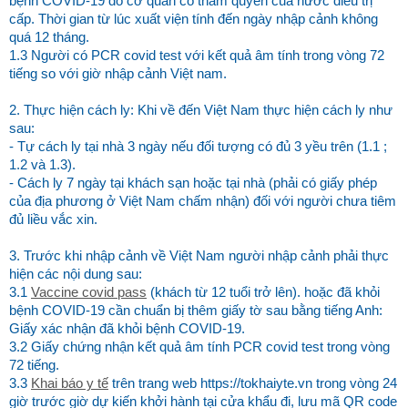
bệnh COVID-19 do cơ quan có thẩm quyền của nước điều trị
cấp. Thời gian từ lúc xuất viện tính đến ngày nhập cảnh không
quá 12 tháng.
1.3 Người có PCR covid test với kết quả âm tính trong vòng 72
tiếng so với giờ nhập cảnh Việt nam.
2. Thực hiện cách ly: Khi về đến Việt Nam thực hiện cách ly như
sau:
- Tự cách ly tại nhà 3 ngày nếu đối tượng có đủ 3 yều trên (1.1 ;
1.2 và 1.3).
- Cách ly 7 ngày tại khách sạn hoặc tại nhà (phải có giấy phép
của địa phương ở Việt Nam chấm nhận) đối với người chưa tiêm
đủ liều vắc xin.
3.
Trước khi nhập cảnh về Việt Nam người nhập cảnh phải thực
hiện các nội dung sau
:
3.1
Vaccine covid pass
(khách từ 12 tuổi trở lên).
hoặc đã khỏi
bệnh COVID-19 cần chuẩn bị thêm giấy tờ sau bằng tiếng Anh:
Giấy xác nhận đã khỏi bệnh COVID-19.
3.2 Giấy chứng nhận kết quả âm tính PCR covid test trong vòng
72 tiếng.
3.3
Khai báo y tế
trên trang web https://tokhaiyte.vn trong vòng 24
giờ trước giờ dự kiến khởi hành tại cửa khẩu đi, lưu mã QR code